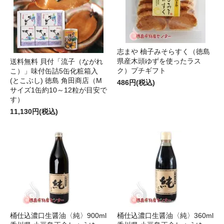
志まや 柚子みそらすく（徳島
県産木頭ゆずを使ったラス
送料無料 貝付「流子（ながれ
ク）プチギフト
こ）」味付缶詰5缶化粧箱入
(とこぶし) 徳島 角田商店（M
486円(税込)
サイズ1缶約10～12粒が目安で
す）
11,130円(税込)
桶仕込濃口生醤油〈純〉900ml
桶仕込濃口生醤油〈純〉360ml