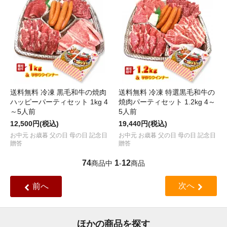
送料無料 冷凍 黒毛和牛の焼肉
送料無料 冷凍 特選黒毛和牛の
ハッピーパーティセット 1kg 4
焼肉パーティセット 1.2kg 4～
～5人前
5人前
12,500円(税込)
19,440円(税込)
お中元 お歳暮 父の日 母の日 記念日
お中元 お歳暮 父の日 母の日 記念日
贈答
贈答
74
1
12
商品中
-
商品
次へ
前へ
ほかの商品を探す