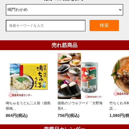
検索
売れ筋商品
鳴ちゅるうどん二人前（徳島
徳島のソウルフード「大野海
竹ちくわ 8
県鳴…
苔4…
店…
864円(税込)
756円(税込)
1,080円(