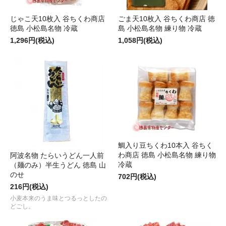
じゃこ天10枚入 谷ちくわ商店
ごま天10枚入 谷ちくわ商店 徳
徳島 小松島名物 冷蔵
島 小松島名物 練り物 冷蔵
1,296円(税込)
1,058円(税込)
鯛入り豆ちくわ10本入 谷ちく
わ商店 徳島 小松島名物 練り物
阿波名物 たらいうどん一人前
冷蔵
（麺のみ）半生うどん 徳島 山
のせ
702円(税込)
216円(税込)
小麦本来のうま味とつるっとしたの
どごし。