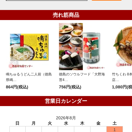
売れ筋商品
鳴ちゅるうどん二人前（徳島
徳島のソウルフード「大野海
竹ちくわ 8
県鳴…
苔4…
店…
864円(税込)
756円(税込)
1,080円(
営業日カレンダー
2026年8月
日
月
火
水
木
金
土
1