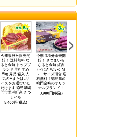
今季収穫分販売開
今季収穫分販売開
今季収穫分
送料無料 半田そ
始！ 送料無料 な
始！ さつまいも
販売開始！ さつま
めん2kg アレンジ
ると金時 トップブ
なると金時 紅吉
いも なると金時
レシピ付き(手延
ランド 里むすめ
(べにきち)3kg Ｍ
紅吉(べにきち)5kg
素麺 阿波おどり
5kg 秀品 箱入 人
～Ｌサイズ混合 送
Ｍ～Ｌサイズ混合
太口)ギフト/贈答
気のMまたはLサ
料無料！徳島県産
送料無料！徳島県
品/お中元/お歳暮/
イズをお選びいた
鳴門金時のオリジ
産鳴門金時のオリ
内祝い
だけます 徳島県鳴
ナルブランド！
ジナルブランド！
3,780円(税込)
門市里浦町産 さつ
3,980円(税込)
4,980円(税込)
まいも
5,400円(税込)