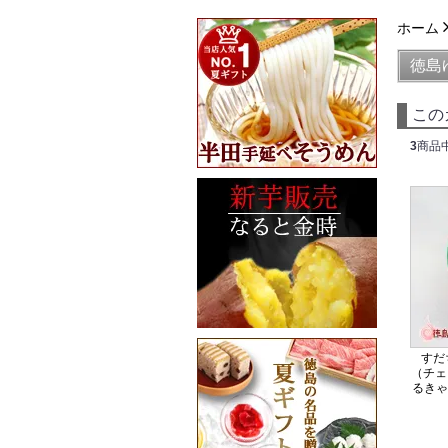
ホーム
徳島
この
3
商品
すだ
（チェ
るきゃ