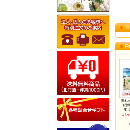
最
R
鳴ち
（徳
地
コシ