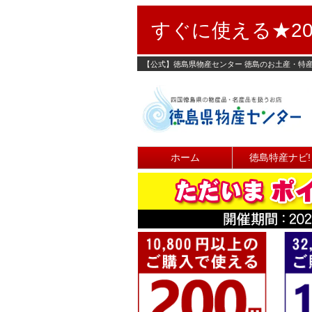
すぐに使える★20
【公式】徳島県物産センター 徳島のお土産・特
ホーム
徳島特産ナビ!