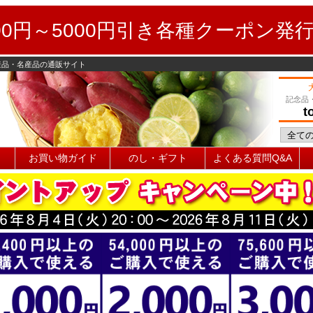
0円～5000円引き各種クーポン発
産品・名産品の通販サイト
記念品
t
お買い物ガイド
のし・ギフト
よくある質問Q&A