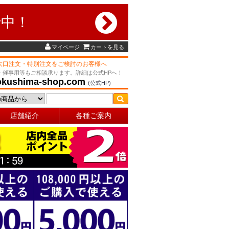
行中！
マイページ
カートを見る
大口注文・特別注文をご検討のお客様へ
・催事用等もご相談承ります。詳細は公式HPへ！
okushima-shop.com
(公式HP)
店舗紹介
各種ご案内