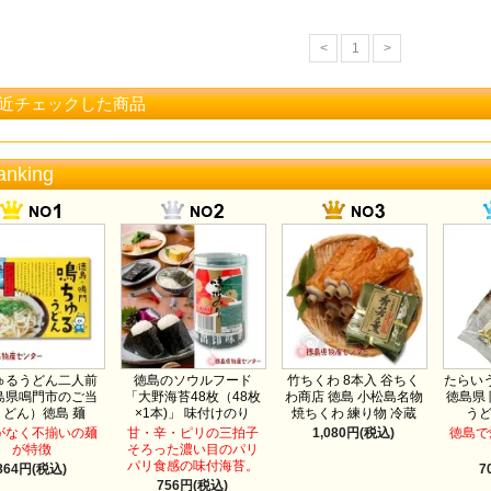
<
1
>
近チェックした商品
anking
ゅるうどん二人前
徳島のソウルフード
竹ちくわ 8本入 谷ちく
たらいう
島県鳴門市のご当
「大野海苔48枚（48枚
わ商店 徳島 小松島名物
徳島県
うどん）徳島 麺
×1本)」 味付けのり
焼ちくわ 練り物 冷蔵
う
がなく不揃いの麺
甘・辛・ピリの三拍子
1,080円(税込)
徳島で
が特徴
そろった濃い目のパリ
パリ食感の味付海苔。
864円(税込)
7
756円(税込)