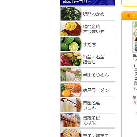
ピ
送
べ
す
品
お
半
お