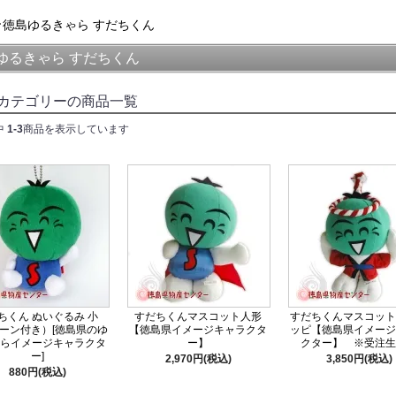
徳島ゆるきゃら すだちくん
ゆるきゃら すだちくん
カテゴリーの商品一覧
中
1-3
商品を表示しています
ちくん ぬいぐるみ 小
すだちくんマスコット人形
すだちくんマスコット
ーン付き）[徳島県のゆ
【徳島県イメージキャラクタ
ッピ【徳島県イメージ
らイメージキャラクタ
ー】
クター】 ※受注生
ー]
2,970円(税込)
3,850円(税込)
880円(税込)