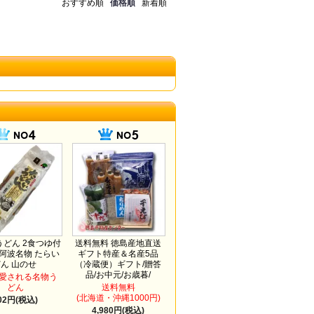
おすすめ順
価格順
新着順
どん 2食つゆ付
送料無料 徳島産地直送
 阿波名物 たらい
ギフト特産＆名産5品
どん 山のせ
（冷蔵便）ギフト/贈答
品/お中元/お歳暮/
愛される名物う
どん
送料無料
(北海道・沖縄1000円)
02円(税込)
4,980円(税込)