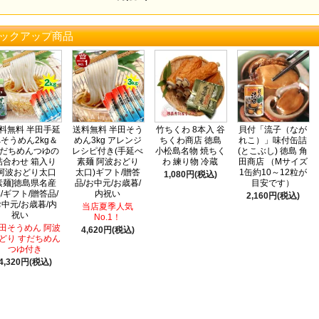
ックアップ商品
料無料 半田手延
送料無料 半田そう
竹ちくわ 8本入 谷
貝付「流子（なが
そうめん2kg＆
めん3kg アレンジ
ちくわ商店 徳島
れこ）」味付缶詰
だちめんつゆの
レシピ付き(手延べ
小松島名物 焼ちく
(とこぶし) 徳島 角
詰合わせ 箱入り
素麺 阿波おどり
わ 練り物 冷蔵
田商店 （Mサイズ
[阿波おどり太口
太口)ギフト/贈答
1缶約10～12粒が
1,080円(税込)
素麺]徳島県名産
品/お中元/お歳暮/
目安です）
/ギフト/贈答品/
内祝い
2,160円(税込)
中元/お歳暮/内
当店夏季人気
祝い
No.1！
田そうめん 阿波
4,620円(税込)
どり すだちめん
つゆ付き
4,320円(税込)