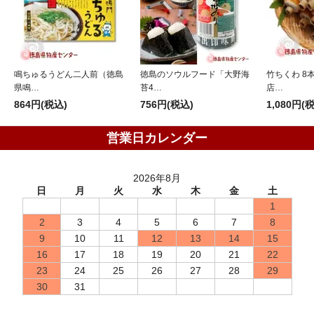
鳴ちゅるうどん二人前（徳島
徳島のソウルフード「大野海
竹ちくわ 8
県鳴…
苔4…
店…
864円(税込)
756円(税込)
1,080円(
営業日カレンダー
2026年8月
日
月
火
水
木
金
土
1
2
3
4
5
6
7
8
9
10
11
12
13
14
15
16
17
18
19
20
21
22
23
24
25
26
27
28
29
30
31