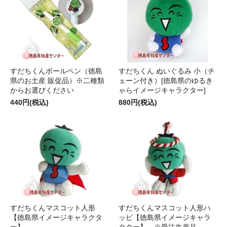
すだちくんボールペン（徳島
すだちくん ぬいぐるみ 小（チ
県のお土産 販促品）※二種類
ェーン付き）[徳島県のゆるき
からお選びください
ゃらイメージキャラクター]
440円(税込)
880円(税込)
すだちくんマスコット人形
すだちくんマスコット人形ハ
【徳島県イメージキャラクタ
ッピ【徳島県イメージキャラ