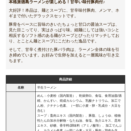
本格派徳島ラーメンが楽しめる！甘辛い味付豚肉付♪
大好評！本品は、麺とスープに、甘辛味付豚肉、メンマ、ネ
ギまで付いたデラックスセットです。
豚骨をベースに旨味のきいたちょっと甘口の醤油スープは、
見た目こってり、実はさっぱり味。細麺にしては強いコシと
相反するソフト感のある麺がスープとぴったりマッチしてお
り、とことん麺とスープにこだわった逸品です。
そして、甘辛く煮付けた豚バラ肉は、ラーメン全体の味を引
き締めています。お好みで生卵を加えると一層風味が引き立
ちます。
商品詳細
名称
半生ラーメン
めん：小麦粉（国内製造）、乾燥卵白、食塩、食用油脂/酒
精、かんすい、焼成カルシウム、乳酸ナトリウム、加工で
ん粉、クチナシ色素、（一部に小麦・卵・乳成分・大豆を
含む）
スープ：畜肉エキス（国内製造）、豚脂、しょうゆ、植物
性たん白加水分解物・なたね油、食塩、魚介エキス、昆布
エキス、砂糖、香辛料/調味料（アミノ酸等）、加工でんぷ
ん、カラメル色素（一部に小麦・大豆・豚肉・鶏肉を含