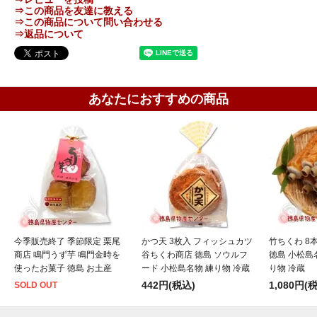
⇒この商品を友達に教える
⇒この商品について問い合わせる
⇒返品について
あなたにおすすめの商品
今季販売終了 季節限定 栗尾
かつ天 3枚入 フィッシュカツ
竹ちくわ 8
商店 鳴門うず芋 鳴門金時を
谷ちくわ商店 徳島 ソウルフ
徳島 小松島
使ったお菓子 徳島 お土産
ード 小松島名物 練り物 冷蔵
り物 冷蔵
442円(税込)
1,080円(
SOLD OUT