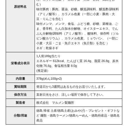
む）
原材料名
味付豚肉：豚肉、醤油、砂糖、醸造調味料、醸造酢/調味料
（アミノ酸等）、カラメル色素（一部に小麦・豚肉・大
豆・りんごを含む）
味付メンマ、メンマ、食塩、ぶどう糖、砂糖、菜種油、ご
ま、香辛料、たん白加水分解物、オイスターエキス、でん
ぷん分解物/調味料（アミノ酸等）、酸味料、保存料（ソル
ビン酸カリウム）、カラメル色素、ミョウバン、（一部に
小麦・大豆・ごま・魚介エキス（魚介類）を含む ）
ネギ：乾燥ネギ
1人前189g当たり
エネルギー 612kcal、たんぱく質 16.4g、脂質 26.8g、炭水
栄養成分表示
化物 76.6g、食塩相当量 8.0g
(推定値）
内容量
378g(めん100g×2)
賞味期限
発送日から3週間はあるものをお送りいたします。
保存方法
直射日光をさけ、涼しい場所で保存して下さい。
製造者
株式会社 マルメン製麺所
徳島 帰省 土産/徳島土産(おみやげ)・プレゼント・ギフトな
分類/用途
ど 麺類・徳島ラーメン/徳島らーめん・徳島特産品・徳島名
産品