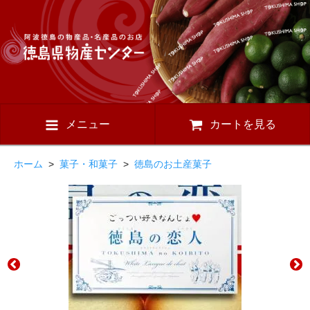
メニュー
カートを見る
ホーム
>
菓子・和菓子
>
徳島のお土産菓子