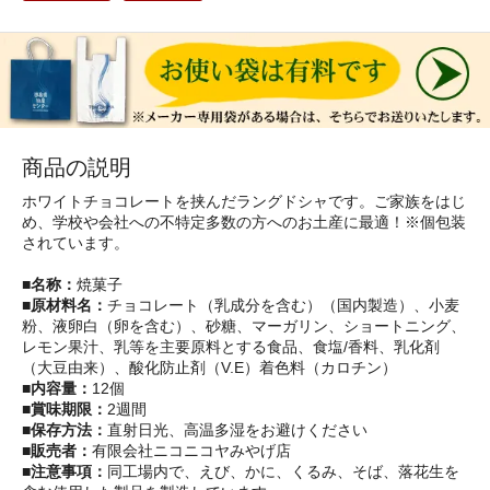
商品の説明
ホワイトチョコレートを挟んだラングドシャです。ご家族をはじ
め、学校や会社への不特定多数の方へのお土産に最適！※個包装
されています。
■名称：
焼菓子
■原材料名：
チョコレート（乳成分を含む）（国内製造）、小麦
粉、液卵白（卵を含む）、砂糖、マーガリン、ショートニング、
レモン果汁、乳等を主要原料とする食品、食塩/香料、乳化剤
（大豆由来）、酸化防止剤（V.E）着色料（カロチン）
■内容量：
12個
■賞味期限：
2週間
■保存方法：
直射日光、高温多湿をお避けください
■販売者：
有限会社ニコニコヤみやげ店
■注意事項：
同工場内で、えび、かに、くるみ、そば、落花生を