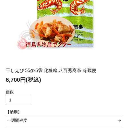
干しえび 55g×5袋 化粧箱 八百秀商亊 冷蔵便
6,700円(税込)
個数
【納期】