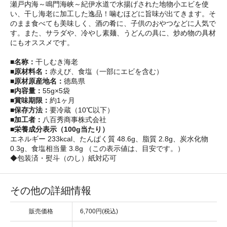
瀬戸内海～鳴門海峡～紀伊水道で水揚げされた地物小エビを使
い、干し海老に加工した逸品！噛むほどに旨味が出てきます。そ
のまま食べても美味しく、酒の肴に、子供のおやつなどに人気で
す。また、サラダや、冷やし素麺、うどんの具に、炒め物の具材
にもオススメです。
■名称：
干しむき海老
■原材料名：
赤えび、食塩（一部にエビを含む）
■原材原産地名：
徳島県
■内容量：
55g×5袋
■賞味期限：
約1ヶ月
■保存方法：
要冷蔵（10℃以下）
■加工者：
八百秀商事株式会社
■栄養成分表示（100g当たり）
エネルギー 233kcal、たんぱく質 48.6g、脂質 2.8g、炭水化物
0.3g、食塩相当量 3.8g （この表示値は、目安です。）
◆包装済・熨斗（のし）紙対応可
その他の詳細情報
販売価格
6,700円(税込)