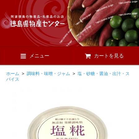
メニュー
カートを見る
ホーム
>
調味料・味噌・ジャム
>
塩・砂糖・醤油・出汁・ス
パイス