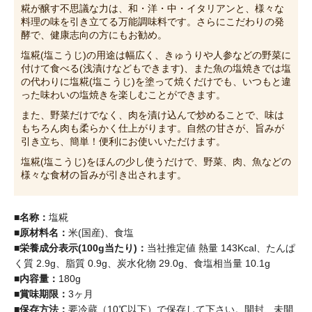
糀が醸す不思議な力は、和・洋・中・イタリアンと、様々な
料理の味を引き立てる万能調味料です。さらにこだわりの発
酵で、健康志向の方にもお勧め。
塩糀(塩こうじ)の用途は幅広く、きゅうりや人参などの野菜に
付けて食べる(浅漬けなどもできます)、また魚の塩焼きでは塩
の代わりに塩糀(塩こうじ)を塗って焼くだけでも、いつもと違
った味わいの塩焼きを楽しむことができます。
また、野菜だけでなく、肉を漬け込んで炒めることで、味は
もちろん肉も柔らかく仕上がります。自然の甘さが、旨みが
引き立ち、簡単！便利にお使いいただけます。
塩糀(塩こうじ)をほんの少し使うだけで、野菜、肉、魚などの
様々な食材の旨みが引き出されます。
■名称：
塩糀
■原材料名：
米(国産)、食塩
■栄養成分表示(100g当たり)：
当社推定値 熱量 143Kcal、たんぱ
く質 2.9g、脂質 0.9g、炭水化物 29.0g、食塩相当量 10.1g
■内容量：
180g
■賞味期限：
3ヶ月
■保存方法：
要冷蔵（10℃以下）で保存して下さい。開封、未開