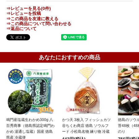
⇒レビューを見る(0件)
⇒レビューを投稿
⇒この商品を友達に教える
⇒この商品について問い合わせる
⇒返品について
あなたにおすすめの商品
鳴門産塩蔵生わかめ300g 八
かつ天 3枚入 フィッシュカツ
徳島のソウ
百秀商事（徳島県認定鳴門わ
谷ちくわ商店 徳島 ソウルフ
苔48枚（48
かめ 湯通し塩蔵）国産 徳島
ード 小松島名物 練り物 冷蔵
のり
県産 冷蔵便
442円(税込)
756円(税込