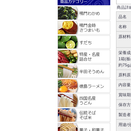
商品詳
品名
名称
原材料
栄養成
1箱(板
約75
原料原
内容量
賞味期
保存方
製造者
用途/