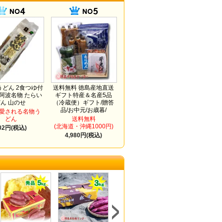
どん 2食つゆ付
送料無料 徳島産地直送
 阿波名物 たらい
ギフト特産＆名産5品
どん 山のせ
（冷蔵便）ギフト/贈答
品/お中元/お歳暮/
愛される名物う
どん
送料無料
(北海道・沖縄1000円)
02円(税込)
4,980円(税込)