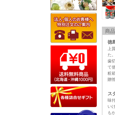
商
徳
上
た
歯
て
粧
贈
ス
味
い
も