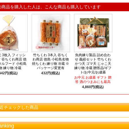
の商品を購入した人は、こんな商品も購入しています
 3枚入 フィッシ
竹ちくわ 3本入 谷ちく
魚肉練り製品 詰め合わ
 谷ちくわ商店 徳
わ商店 徳島 小松島名物
せ 義経セット 竹ちくわ
ウルフード 小松島
焼ちくわ 練り物 冷蔵 ※
かつ天 ゴマ天 じゃこ天
物 練り物 冷蔵
パッケージ変更有
練り物 冷蔵 贈答品/ギフ
ト/お中元/お歳暮
442円(税込)
432円(税込)
お中元 お歳暮 ギフト 贈
答 酒のつまみにも最高
4,860円(税込)
近チェックした商品
anking