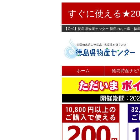
すぐに使える★20
【公式】徳島県物産センター 徳島のお土産・特
ホーム
徳島特産ナビ!