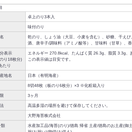
細
卓上のり3本入
味付のり
名
乾のり、しょう油（大豆、小麦を含む）、砂糖、干えび
酒、唐辛子/調味料（アミノ酸等）、甘味料（甘草）、
分表示
エネルギー 270.8kcal、たんぱく質 26.3g、脂質 3.3g、
のり18枚分)
この表示値は目安です。
gあたり
産地名
日本（有明海産）
8切48枚（板のり6枚分）×3 ※化粧箱入り
限
3ヶ月
法
高温多湿の場所を避けて保存してください。
大野海苔株式会社
分類
水産加工品/海苔(のり)/徳島 帰省 土産/徳島のお土産(御土
祝(お祝い)/御供(お供え)