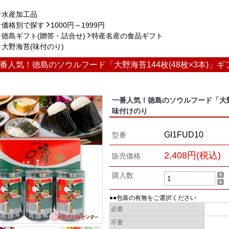
水産加工品
価格別で探す
1000円～1999円
徳島ギフト(贈答・詰合せ)
特産名産の食品ギフト
大野海苔(味付のり)
番人気！徳島のソウルフード「大野海苔144枚(48枚×3本)」
一番人気！徳島のソウルフード「大野海
味付けのり
GI1FUD10
型番
2,408円(税込)
販売価格
購入数
●●包装の有無をご選択ください
必要
不要