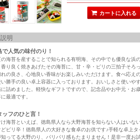
カートに入れる
品説明
島で人気の味付のり！
質の海苔を産することで知られる有明海、その中でも優良な浜
。香り良く焼きあげたその海苔に、甘・辛・ピリの三拍子そろ
切れの良さ、心地良い香味がお楽しみいただけます。食べ応え
使い勝手の良い卓上容器に入っております。おいしさと使いや
箱に詰めました。軽快なギフトですので、記念品やお中元・お
答に最適です。
タッフのひと言！
付け海苔といえば、徳島県人なら大野海苔を知らない人はいない
けどピリ辛！徳島県人の大好きな食卓のお供です♪手軽な卓上タ
が知ってる大野のり、パリパリ感もたまりません！是非一度お