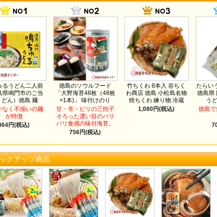
ゅるうどん二人前
徳島のソウルフード
竹ちくわ 8本入 谷ちく
たらいう
島県鳴門市のご当
「大野海苔48枚（48枚
わ商店 徳島 小松島名物
徳島県
うどん）徳島 麺
×1本)」 味付けのり
焼ちくわ 練り物 冷蔵
う
がなく不揃いの麺
甘・辛・ピリの三拍子
1,080円(税込)
徳島で
が特徴
そろった濃い目のパリ
パリ食感の味付海苔。
864円(税込)
7
756円(税込)
ックアップ商品