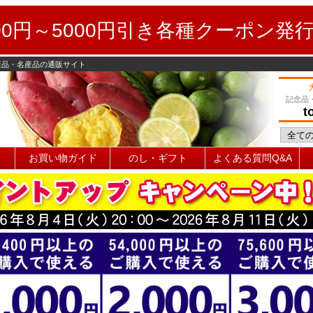
0円～5000円引き各種クーポン発
産品・名産品の通販サイト
記念品
t
お買い物ガイド
のし・ギフト
よくある質問Q&A