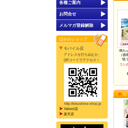
各種ご案内
お問合せ
メルマガ登録解除
ほかのショップ
モバイル店
鳴ち
アドレスを打ち込むか、
（徳
地
QRコードでアクセス！
コシ
ピ
http://tokushima-shop.jp
Yahoo!店
楽天店