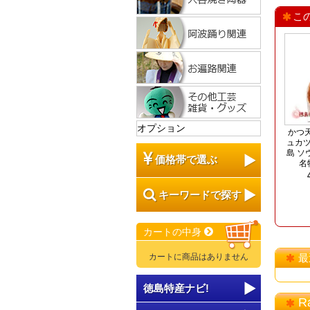
こ
オプション
かつ天
ュカツ
島 ソ
価格帯で選ぶ
名
キーワードで探す
カートの中身
カートに商品はありません
最
徳島特産ナビ!
R