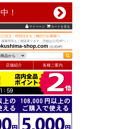
行中！
マイページ
カートを見る
大口注文・特別注文をご検討のお客様へ
・催事用等もご相談承ります。詳細は公式HPへ！
okushima-shop.com
(公式HP)
店舗紹介
各種ご案内