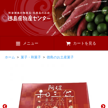
メニュー
カートを見る
ホーム
>
菓子・和菓子
>
徳島のお土産菓子