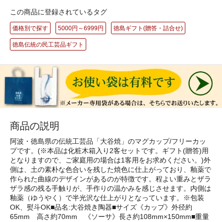
この商品に登録されているタグ
価格別で探す
5000円～6999円
徳島ギフト(贈答・詰合せ)
徳島伝統の民工芸品ギフト
商品の説明
阿波・徳島県の伝統工芸品「大谷焼」のマグカップ/フリーカッ
プです。(※本品は化粧木箱入り2客セットです。ギフト(贈答)用
となりますので、ご家庭用の場合は1客用をお求めください。)外
側は、土の素朴な色合いを残した焼色に仕上がっており、釉薬で
作られた曲線のデザインがあるのが特徴です。程よい重みとザラ
ザラ感の残る手触りが、手作りの温かみを感じさせます。内側は
釉薬（ゆうやく）で半光沢な仕上がりとなっています。※包装
OK、熨斗OK■品名:大谷焼き陶器■サイズ《カップ》外径約
65mm 高さ約70mm 《ソーサ》長さ約108mm×150mm■重量