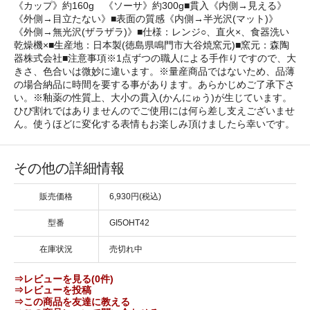
《カップ》約160g 《ソーサ》約300g■貫入《内側→見える》
《外側→目立たない》■表面の質感《内側→半光沢(マット)》
《外側→無光沢(ザラザラ)》■仕様：レンジ○、直火×、食器洗い
乾燥機×■生産地：日本製(徳島県鳴門市大谷焼窯元)■窯元：森陶
器株式会社■注意事項※1点ずつの職人による手作りですので、大
きさ、色合いは微妙に違います。※量産商品ではないため、品薄
の場合納品に時間を要する事があります。あらかじめご了承下さ
い。※釉薬の性質上、大小の貫入(かんにゅう)が生じています。
ひび割れではありませんのでご使用には何ら差し支えございませ
ん。使うほどに変化する表情もお楽しみ頂けましたら幸いです。
その他の詳細情報
販売価格
6,930円(税込)
型番
GI5OHT42
在庫状況
売切れ中
⇒レビューを見る(0件)
⇒レビューを投稿
⇒この商品を友達に教える