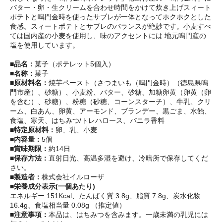
バター・卵・生クリームを合わせ時間をかけて炊き上げスィート
ポテトと鳴門金時を使ったサブレが一体となってホクホクとした
食感。スィートポテトとサブレのバランスが絶妙です。小麦すべ
ては国内産の小麦を使用し、味のアクセントには 地元鳴門産の
塩を使用しています。
■品名：
菓子（ポテレット5個入）
■名称：
菓子
■原材料名：
焼芋ペースト（さつまいも（鳴門金時）（徳島県鳴
門市産）、砂糖）、小麦粉、バター、砂糖、加糖卵黄（卵黄（卵
を含む）、砂糖）、粉糖（砂糖、コーンスターチ）、牛乳、クリ
ーム、白あん、卵黄、アーモンド、ブランデー、黒ごま、水飴、
食塩、寒天、はちみつ/トレハロース、バニラ香料
■特定原材料：
卵、乳、小麦
■内容量：
5個
■賞味期限：
約14日
■保存方法：
直射日光、高温多湿を避け、冷暗所で保存してくだ
さい。
■製造者：
株式会社イルローザ
■栄養成分表示(一個あたり)
エネルギー 151Kcal、たんぱく質 3.8g、脂質 7.8g、炭水化物
16.4g、食塩相当量 0.08g （推定値）
■注意事項：
本品は、はちみつを含みます。一歳未満の乳児には