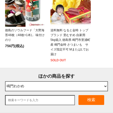
徳島のソウルフード「大野海
送料無料 なると金時 トップ
苔48枚（48枚×1本)」 味付け
ブランド 里むすめ 自家用
のり
5kg箱入 徳島県 鳴門市里浦町
産 鳴門金時 さつまいも サ
756円(税込)
イズ指定不可 MまたはLでお
届け
SOLD OUT
ほかの商品を探す
検索