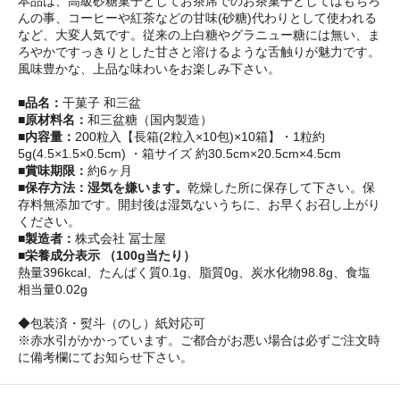
本品は、高級砂糖菓子としてお茶席でのお茶菓子としてはもちろ
んの事、コーヒーや紅茶などの甘味(砂糖)代わりとして使われる
など、大変人気です。従来の上白糖やグラニュー糖には無い、ま
ろやかですっきりとした甘さと溶けるような舌触りが魅力です。
風味豊かな、上品な味わいをお楽しみ下さい。
■品名：
干菓子 和三盆
■原材料名：
和三盆糖（国内製造）
■内容量：
200粒入【長箱(2粒入×10包)×10箱】・1粒約
5g(4.5×1.5×0.5cm) ・箱サイズ 約30.5cm×20.5cm×4.5cm
■賞味期限：
約6ヶ月
■保存方法：湿気を嫌います。
乾燥した所に保存して下さい。保
存料無添加です。開封後は湿気ないうちに、お早くお召し上がり
ください。
■製造者：
株式会社 冨士屋
■栄養成分表示 （100g当たり）
熱量396kcal、たんぱく質0.1g、脂質0g、炭水化物98.8g、食塩
相当量0.02g
◆包装済・熨斗（のし）紙対応可
※赤水引がかかっています。ご都合がお悪い場合は必ずご注文時
に備考欄にてお知らせ下さい。