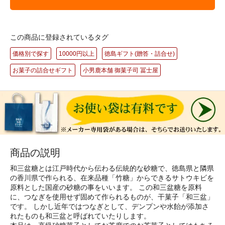
この商品に登録されているタグ
価格別で探す
10000円以上
徳島ギフト(贈答・詰合せ)
お菓子の詰合せギフト
小男鹿本舗 御菓子司 冨士屋
商品の説明
和三盆糖とは江戸時代から伝わる伝統的な砂糖で、徳島県と隣県
の香川県で作られる、在来品種「竹糖」からできるサトウキビを
原料とした国産の砂糖の事をいいます。 この和三盆糖を原料
に、つなぎを使用せず固めて作られるものが、干菓子「和三盆」
です。 しかし近年ではつなぎとして、デンプンや水飴が添加さ
れたものも和三盆と呼ばれていたりします。