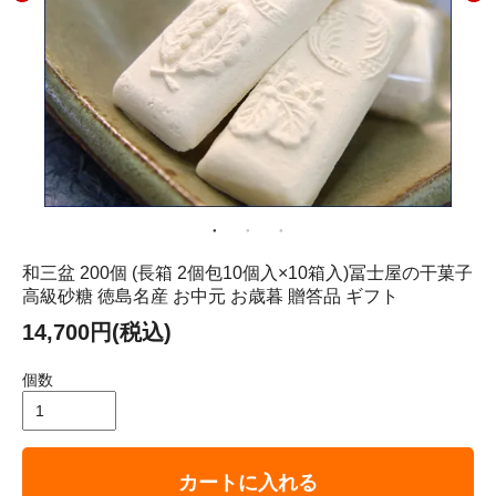
和三盆 200個 (長箱 2個包10個入×10箱入)冨士屋の干菓子
高級砂糖 徳島名産 お中元 お歳暮 贈答品 ギフト
14,700円(税込)
個数
カートに入れる