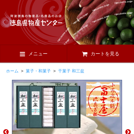
メニュー
カートを見る
ホーム
>
菓子・和菓子
>
干菓子 和三盆