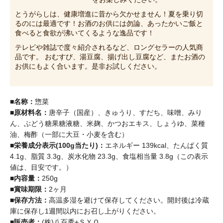
とうがらしは、健康増進に昔から欠かせません！夏を乗り切
るのには最適です！お酒のお供には勿論、あったかいご飯と
食べると食欲が沸いてくるような逸品です！
テレビや雑誌で度々紹介されるなど、ロングセラーの人気商
品です。 おむすび、湯豆腐、揚げ出し豆腐など、またお酒の
お供にもよく合います。是非お試しください。
■名称：
惣菜
■原材料名：
唐辛子（国産）、きゅうり、すだち、味噌、みり
ん、ぶどう糖果糖液糖、米麹、かつおエキス、しょうゆ、菜種
油、梅酢（一部に大豆・小麦を含む）
■栄養成分表示(100g当たり)：
エネルギー 139kcal、たんぱく質
4.1g、脂質 3.3g、炭水化物 23.3g、食塩相当量 3.8g（この表示
値は、目安です。）
■内容量：
250g
■賞味期限：
2ヶ月
■保存方法：
高温多湿を避けて保存してください。開封後は冷蔵
庫に保存し1週間以内にお召し上がりください。
■販売者：
(株)八百秀+ＳＹＯ