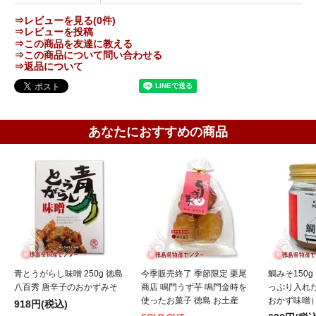
⇒レビューを見る(0件)
⇒レビューを投稿
⇒この商品を友達に教える
⇒この商品について問い合わせる
⇒返品について
あなたにおすすめの商品
青とうがらし味噌 250g 徳島
今季販売終了 季節限定 栗尾
鯛みそ150
八百秀 唐辛子のおかずみそ
商店 鳴門うず芋 鳴門金時を
っぷり入れた
使ったお菓子 徳島 お土産
おかず味噌
918円(税込)