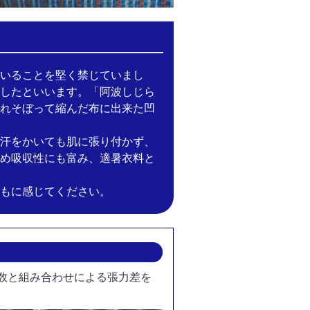
いることを堅く禁じていまし
したといいます。「阿波しじら
れそぼって縮んだ布に出来た凹
汗をかいても肌に張り付かず、
め吸収性にも富み、適暑衣料と
もに感じてください。
本数と組み合わせによる張力差を