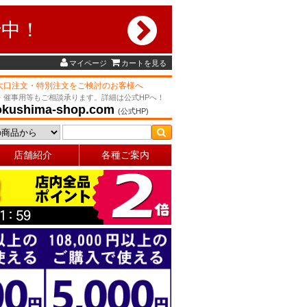
行中！
マイページ
カートを見る
大口注文・特別注文をご検討のお客様へ
・催事用等もご相談承ります。詳細は公式HPへ！
okushima-shop.com
(公式HP)
店舗紹介
各種ご案内