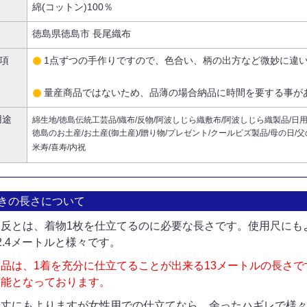
綿(コットン)100％
徳島県徳島市 長尾織布
項
1点ずつの手作りですので、色合い、柄の出方など微妙に違
量産商品ではないため、品薄の場合納品に時間を要する事が
用途
綿生地/徳島伝統工芸品/織布/反物/阿波しじら織敷布/阿波しじら織製品/日用品
徳島のお土産/お土産(御土産)/贈り物/プレゼント/クールビズ製品/母の日/父の
米寿/喜寿/内祝
きの長さについて
一反とは、着物1枚を仕立てるのに必要な長さです。使用尺にもよ
2.4メートルと様々です。
本品は、1着を充分に仕立てることが出来る13メートルの長さで
可能となっております。
着丈にもよりますが女性用での仕立てなら、余ったハギレで様