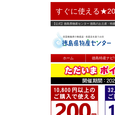
すぐに使える★20
【公式】徳島県物産センター 徳島のお土産・特
ホーム
徳島特産ナビ!