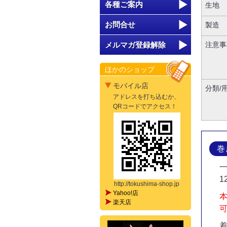
各種ご案内
生地
お問合せ
製造
注意事
メルマガ登録解除
ほかのショップ
モバイル店
分類/
アドレスを打ち込むか、
QRコードでアクセス！
巻
1
http://tokushima-shop.jp
Yahoo!店
楽天店