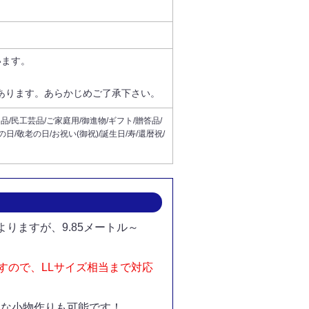
います。
あります。あらかじめご了承下さい。
/民工芸品/ご家庭用/御進物/ギフト/贈答品/
日/敬老の日/お祝い(御祝)/誕生日/寿/還暦祝/
りますが、9.85メートル～
すので、LLサイズ相当まで対応
々な小物作りも可能です！