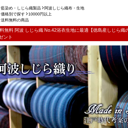
藍染め・しじら織製品
阿波しじら織布・生地
価格別で探す
10000円以上
送料無料の商品
料無料 阿波 しじら織 No.42浴衣生地に最適【徳島産しじら織
ゼント