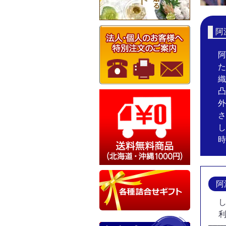
阿
阿
た
織
凸
外
さ
し
時
阿