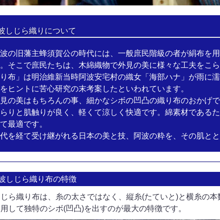
波しじら織りについて
波の旧藩主蜂須賀公の時代には、一般庶民階級の者が絹布を用
。そこで庶民たちは、木綿織物で外見の美に様々な工夫をこら
り布」は明治維新当時阿波安宅村の織女「海部ハナ」が雨に濡
をヒントに苦心研究の末考案したといわれています。
見の美はもちろんの事、細かなシボの凹凸の織り布のおかげで
らりと肌触りが良く、軽くて涼しく快適です。綿素材であるた
て最適です。
代を経て受け継がれる日本の美と技、阿波の粋を、その肌とと
波しじら織り布の特徴
しじら織り布は、糸の太さではなく、縦糸(たていと)と横糸の
利用して独特のシボ(凹凸)を出すのが最大の特徴です。