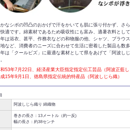
細かなシボの凹凸のおかげで汗をかいても肌に張り付かず、さ
く快適です。綿素材であるため吸収性にも富み、適暑衣料とし
近年は浴衣、甚平、作務衣などの和物服の他、シャツ、ブラウ
生地など、消費者のニーズに合わせて生活に密着した製品も数
近年は「クールビズ」に最適な素材として県をあげて「阿波し
す。
和53年7月22日、経済産業大臣指定指定伝工芸品（阿波正藍
平成15年9月1日、徳島県指定伝統的特産品（阿波しじら織）
細
阿波しじら織り 綿織物
巻きの長さ：13メートル（約一反)
幅の長さ：約38センチ