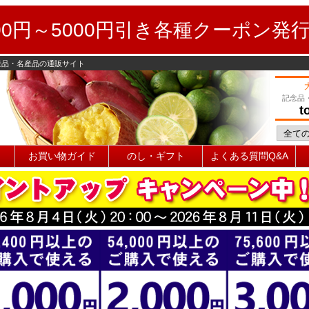
0円～5000円引き各種クーポン発
産品・名産品の通販サイト
記念品
t
お買い物ガイド
のし・ギフト
よくある質問Q&A