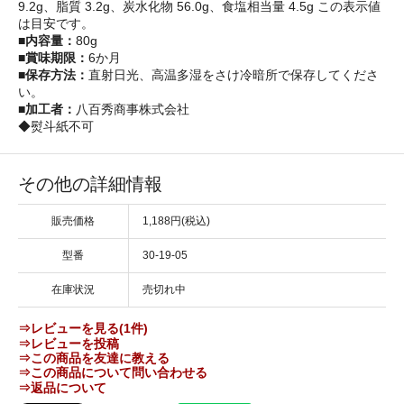
9.2g、脂質 3.2g、炭水化物 56.0g、食塩相当量 4.5g この表示値
は目安です。
■内容量：
80g
■賞味期限：
6か月
■保存方法：
直射日光、高温多湿をさけ冷暗所で保存してくださ
い。
■加工者：
八百秀商事株式会社
◆熨斗紙不可
その他の詳細情報
販売価格
1,188円(税込)
型番
30-19-05
在庫状況
売切れ中
⇒レビューを見る(1件)
⇒レビューを投稿
⇒この商品を友達に教える
⇒この商品について問い合わせる
⇒返品について