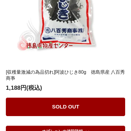
[収穫量激減の為品切れ]阿波ひじき80g 徳島県産 八百秀
商亊
1,188円(税込)
SOLD OUT