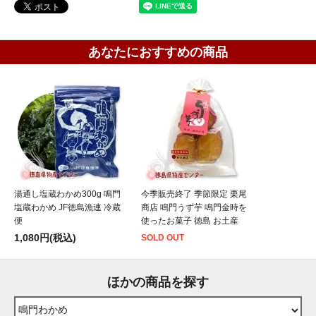
あなたにおすすめの商品
湯通し塩蔵わかめ300g 鳴門
今季販売終了 季節限定 栗尾
塩蔵わかめ JF徳島漁連 冷蔵
商店 鳴門うず芋 鳴門金時を
便
使ったお菓子 徳島 お土産
1,080円(税込)
SOLD OUT
ほかの商品を探す