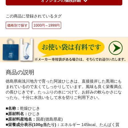
オプションの値段詳細
この商品に登録されているタグ
価格別で探す
1000円～1999円
商品の説明
徳島県南浅川地方で育った阿波ひじきは、直接接岸した黒潮にも
まれているので太くてしっかりしています。風味も良く栄養満点
の長ひじきです。たっぷりの水につけて、お好みの軟らかさにな
ったら、十分に水洗いをして水を切りご利用下さい。
■名称：
乾燥ひじき
■原材料名：
ひじき
■原材料産地名：
国産(徳島県産)
■栄養成分表示(100g当たり)：
エネルギー 145kcal、たんぱく質