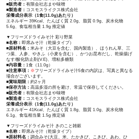
■販売者：
有限会社志まや味噌
■製造者：
コスモスライクス株式会社
栄養成分表示（1食(11.0g)あたり）
エネルギー 39Kcal、たんぱく質 2.0g、脂質 0.9g、炭水化物
5.6g、食塩相当量 1.9g 推定値
▼フリーズドライみそ汁 彩り野菜
■名称：
即席みそ汁（乾燥タイプ）
■原材料名：
米みそ（大豆を含む、国内製造）、ほうれん草、三
つ葉、人参、やきふ（小麦を含む）、かつお昆布だし、乾燥揚げ
なす/酸化防止剤(V.E)、増粘多糖類
■内容量：
1食（11.0g）
■注意事項：
※
フリーズドライみそ汁5食の内訳は、写真と異なる
場合がございます。
■賞味期限：
約2ヶ月
■保存方法：
高温多湿の所を避け、常温で保存してください。
■販売者：
有限会社志まや味噌
■製造者：
コスモスライクス株式会社
栄養成分表示（1食(11.0g)あたり）
エネルギー 41Kcal、たんぱく質 1.8g、脂質 1.0g、炭水化物
6.1g、食塩相当量 1.5g 推定値
▼フリーズドライみそ汁 きのこと雑穀
■名称：
即席みそ汁（乾燥タイプ）
■原材料名：
調合みそ(大豆、米、たかきび、こきび、あわ、ひ