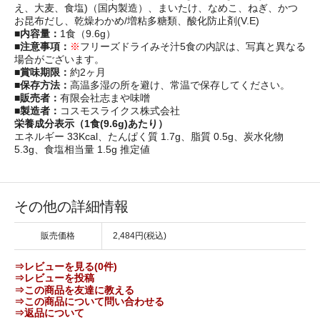
え、大麦、食塩)（国内製造）、まいたけ、なめこ、ねぎ、かつ
お昆布だし、乾燥わかめ/増粘多糖類、酸化防止剤(V.E)
■内容量：
1食（9.6g）
■注意事項：
※
フリーズドライみそ汁5食の内訳は、写真と異なる
場合がございます。
■賞味期限：
約2ヶ月
■保存方法：
高温多湿の所を避け、常温で保存してください。
■販売者：
有限会社志まや味噌
■製造者：
コスモスライクス株式会社
栄養成分表示（1食(9.6g)あたり）
エネルギー 33Kcal、たんぱく質 1.7g、脂質 0.5g、炭水化物
5.3g、食塩相当量 1.5g 推定値
その他の詳細情報
販売価格
2,484円(税込)
⇒レビューを見る(0件)
⇒レビューを投稿
⇒この商品を友達に教える
⇒この商品について問い合わせる
⇒返品について