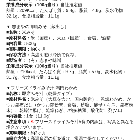
栄養成分表示（100g当り）
当社推定値
熱量：209Kcal、たんぱく質：9.4g、脂質：4.8g、炭水化物：
32.1g、食塩相当量：11.1g
▼ 志まやの御膳みそ［蔵出し］
■名称：
米みそ
■原材料名：
米（国産）、大豆（国産）、食塩、/酒精
■内容量：
500g
■賞味期限：
約6ヶ月
■保存方法：
高温を避け冷所で保存。
■製造者：
（有）志まや味噌
栄養成分表示（100g当り）
当社推定値
熱量：210kcal、たんぱく質：9.7g、脂質：5.0g、炭水化物：
31.7g、食塩相当量：11.1g
▼フリーズドライみそ汁 鳴門わかめ
■名称：
即席みそ汁（乾燥タイプ）
■原材料名：
米みそ（大豆を含む、国内製造）、乾燥わかめ、か
つお昆布だし（かつお節粉末、食塩、砂糖、酵母エキス、昆布粉
末）、乾燥油揚げ、乾燥ねぎ、/粘多糖類、酸化防止剤(V.E)
■内容量：
1食（11.0g）
■注意事項：
※
フリーズドライみそ汁5食の内訳は、写真と異なる
場合がございます。
■賞味期限：
約2ヶ月
■保存方法：
高温多湿の所を避け、常温で保存してください。