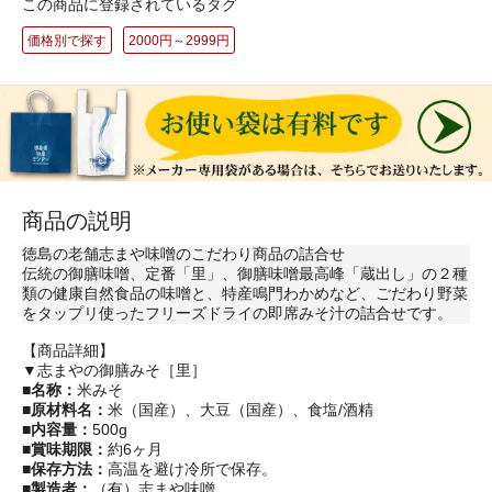
この商品に登録されているタグ
価格別で探す
2000円～2999円
商品の説明
徳島の老舗志まや味噌のこだわり商品の詰合せ
伝統の御膳味噌、定番「里」、御膳味噌最高峰「蔵出し」の２種
類の健康自然食品の味噌と、特産鳴門わかめなど、ごだわり野菜
をタップリ使ったフリーズドライの即席みそ汁の詰合せです。
【商品詳細】
▼志まやの御膳みそ［里］
■名称：
米みそ
■原材料名：
米（国産）、大豆（国産）、食塩/酒精
■内容量：
500g
■賞味期限：
約6ヶ月
■保存方法：
高温を避け冷所で保存。
■製造者：
（有）志まや味噌