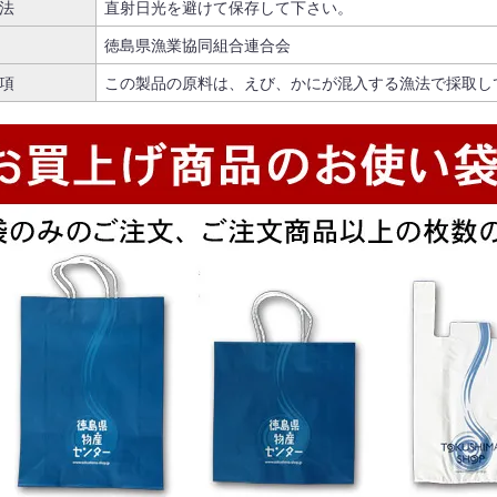
法
直射日光を避けて保存して下さい。
徳島県漁業協同組合連合会
項
この製品の原料は、えび、かにが混入する漁法で採取し