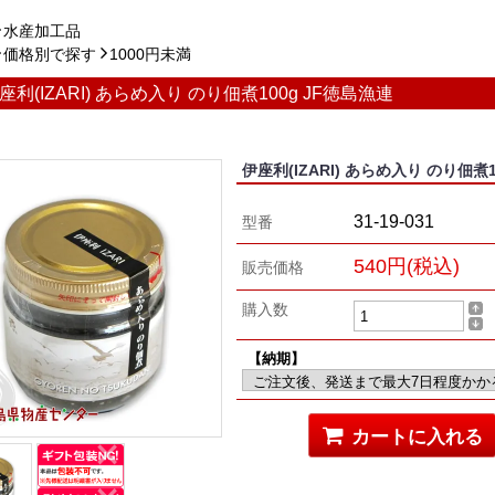
水産加工品
価格別で探す
1000円未満
座利(IZARI) あらめ入り のり佃煮100g JF徳島漁連
伊座利(IZARI) あらめ入り のり佃煮1
31-19-031
型番
540円(税込)
販売価格
購入数
【納期】
カートに入れる