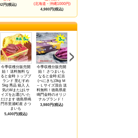
(北海道・沖縄1000円)
02円(税込)
4,980円(税込)
今季収穫分販売開
今季収穫分販売開
今季収穫分
送料無料 半田そ
始！ 送料無料 な
始！ さつまいも
販売開始！ さつま
めん2kg アレンジ
ると金時 トップブ
なると金時 紅吉
いも なると金時
レシピ付き(手延
ランド 里むすめ
(べにきち)3kg Ｍ
紅吉(べにきち)5kg
素麺 阿波おどり
5kg 秀品 箱入 人
～Ｌサイズ混合 送
Ｍ～Ｌサイズ混合
太口)ギフト/贈答
気のMまたはLサ
料無料！徳島県産
送料無料！徳島県
品/お中元/お歳暮/
イズをお選びいた
鳴門金時のオリジ
産鳴門金時のオリ
内祝い
だけます 徳島県鳴
ナルブランド！
ジナルブランド！
3,780円(税込)
門市里浦町産 さつ
3,980円(税込)
4,980円(税込)
まいも
5,400円(税込)