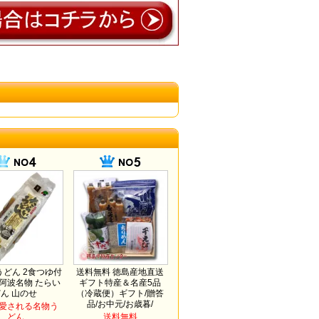
どん 2食つゆ付
送料無料 徳島産地直送
 阿波名物 たらい
ギフト特産＆名産5品
どん 山のせ
（冷蔵便）ギフト/贈答
品/お中元/お歳暮/
愛される名物う
どん
送料無料