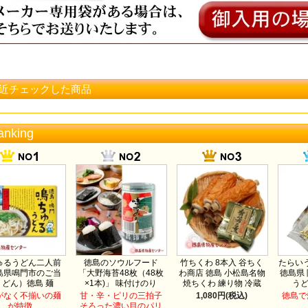
近チェックした商品
anking
ゅるうどん二人前
徳島のソウルフード
竹ちくわ 8本入 谷ちく
たらいう
島県鳴門市のご当
「大野海苔48枚（48枚
わ商店 徳島 小松島名物
徳島県
うどん）徳島 麺
×1本)」 味付けのり
焼ちくわ 練り物 冷蔵
う
がなく不揃いの麺
甘・辛・ピリの三拍子
1,080円(税込)
徳島で
が特徴
そろった濃い目のパリ