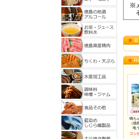
最
R
鳴ち
（徳
地
コシ