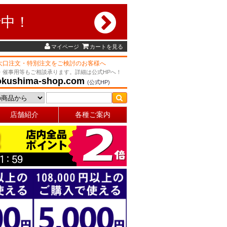
行中！
マイページ
カートを見る
大口注文・特別注文をご検討のお客様へ
・催事用等もご相談承ります。詳細は公式HPへ！
okushima-shop.com
(公式HP)
店舗紹介
各種ご案内