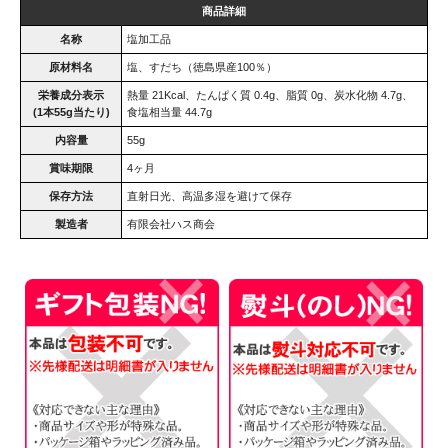
商品詳細
名称
塩加工品
原材料名
塩、すだち（徳島県産100％）
栄養成分表示
熱量 21Kcal、たんぱく質 0.4g、脂質 0g、炭水化物 4.7g、
(1本55g当たり)
食塩相当量 44.7g
内容量
55g
賞味期限
4ヶ月
保存方法
直射日光、高温多湿を避けて保存
製造者
有限会社ハス商会