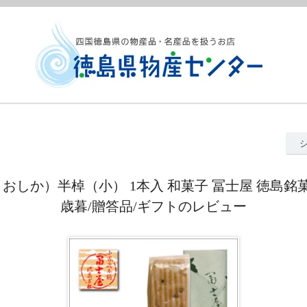
おしか）半棹（小） 1本入 和菓子 冨士屋 徳島銘菓
歳暮/贈答品/ギフトのレビュー