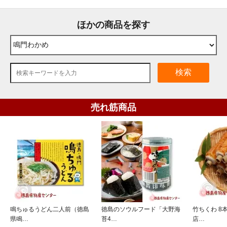
ほかの商品を探す
検索
売れ筋商品
鳴ちゅるうどん二人前（徳島
徳島のソウルフード「大野海
竹ちくわ 8
県鳴…
苔4…
店…