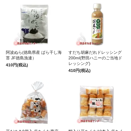
阿波ぬら(徳島県産 ばら干し海
すだち胡麻だれドレッシング
苔 JF徳島漁連）
200ml(野田ハニーのご当地ド
レッシング)
410円(税込)
410円(税込)