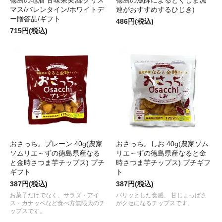
徳島の地酒 甘味果実酒/クリス
徳島の漁師によるとくしま漁
マス/バレンタイン/ホワイトデ
連がおすすめするひじき)
ー贈答品/ギフト
486円(税込)
715円(税込)
おさっち。プレーン 40g(農家
おさっち。しお 40g(農家ソム
ソムリエ～ずの徳島県産なる
リエ～ずの徳島県産なると金
と金時さつま芋チップス) プチ
時さつま芋チップス) プチギフ
ギフト
ト
387円(税込)
387円(税込)
お菓子だけでなく、サラダ・アイ
パリッとした食感、 甘じょっぱさ
ス・カナッペなど食べ方無限大のチ
がクセになるチップスです。
ップスです。