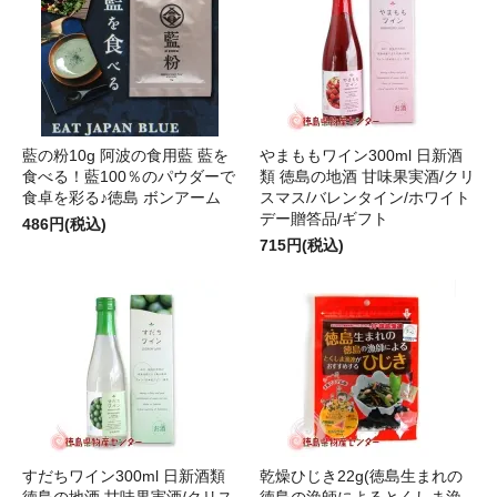
藍の粉10g 阿波の食用藍 藍を
やまももワイン300ml 日新酒
食べる！藍100％のパウダーで
類 徳島の地酒 甘味果実酒/クリ
食卓を彩る♪徳島 ボンアーム
スマス/バレンタイン/ホワイト
デー贈答品/ギフト
486円(税込)
715円(税込)
すだちワイン300ml 日新酒類
乾燥ひじき22g(徳島生まれの