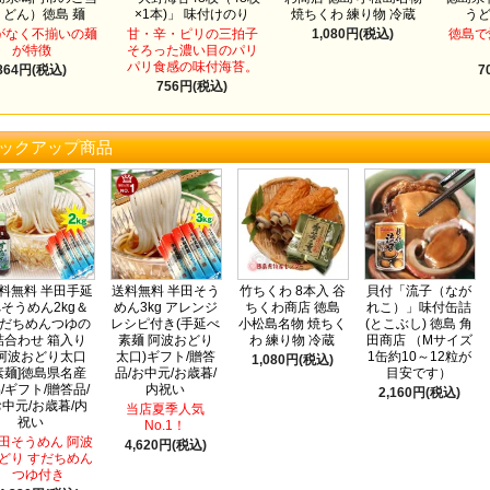
うどん）徳島 麺
×1本)」 味付けのり
焼ちくわ 練り物 冷蔵
う
がなく不揃いの麺
甘・辛・ピリの三拍子
1,080円(税込)
徳島で
が特徴
そろった濃い目のパリ
パリ食感の味付海苔。
864円(税込)
7
756円(税込)
ックアップ商品
料無料 半田手延
送料無料 半田そう
竹ちくわ 8本入 谷
貝付「流子（なが
そうめん2kg＆
めん3kg アレンジ
ちくわ商店 徳島
れこ）」味付缶詰
だちめんつゆの
レシピ付き(手延べ
小松島名物 焼ちく
(とこぶし) 徳島 角
詰合わせ 箱入り
素麺 阿波おどり
わ 練り物 冷蔵
田商店 （Mサイズ
[阿波おどり太口
太口)ギフト/贈答
1缶約10～12粒が
1,080円(税込)
素麺]徳島県名産
品/お中元/お歳暮/
目安です）
/ギフト/贈答品/
内祝い
2,160円(税込)
中元/お歳暮/内
当店夏季人気
祝い
No.1！
田そうめん 阿波
4,620円(税込)
どり すだちめん
つゆ付き