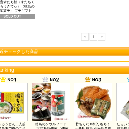
定すだち飴（すだちく
ろうきてぃ）（徳島の
産菓子） プチギフト
SOLD OUT
<
1
>
近チェックした商品
anking
ゅるうどん二人前
徳島のソウルフード
竹ちくわ 8本入 谷ちく
たらいう
島県鳴門市のご当
「大野海苔48枚（48枚
わ商店 徳島 小松島名物
徳島県