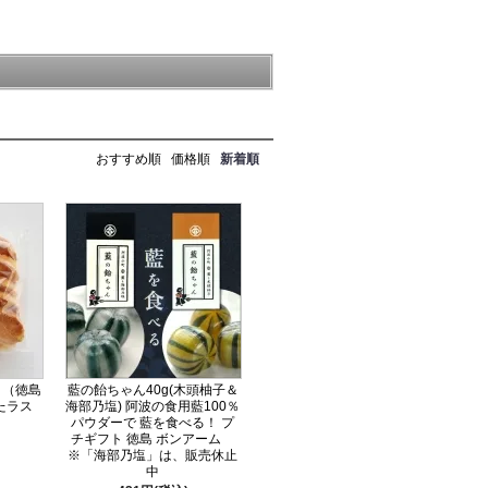
おすすめ順
価格順
新着順
く（徳島
藍の飴ちゃん40g(木頭柚子＆
たラス
海部乃塩) 阿波の食用藍100％
パウダーで 藍を食べる！ プ
チギフト 徳島 ボンアーム
※「海部乃塩」は、販売休止
中