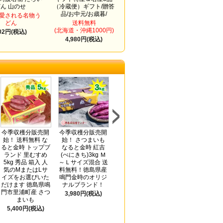
どん 山のせ
（冷蔵便）ギフト/贈答
品/お中元/お歳暮/
愛される名物う
どん
送料無料
(北海道・沖縄1000円)
02円(税込)
4,980円(税込)
今季収穫分販売開
今季収穫分販売開
今季収穫分
送料無料 半田そ
始！ 送料無料 な
始！ さつまいも
販売開始！ さつま
めん2kg アレンジ
ると金時 トップブ
なると金時 紅吉
いも なると金時
レシピ付き(手延
ランド 里むすめ
(べにきち)3kg Ｍ
紅吉(べにきち)5kg
素麺 阿波おどり
5kg 秀品 箱入 人
～Ｌサイズ混合 送
Ｍ～Ｌサイズ混合
太口)ギフト/贈答
気のMまたはLサ
料無料！徳島県産
送料無料！徳島県
品/お中元/お歳暮/
イズをお選びいた
鳴門金時のオリジ
産鳴門金時のオリ
内祝い
だけます 徳島県鳴
ナルブランド！
ジナルブランド！
3,780円(税込)
門市里浦町産 さつ
3,980円(税込)
4,980円(税込)
まいも
5,400円(税込)