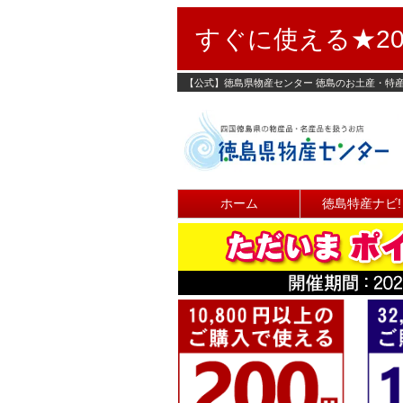
すぐに使える★20
【公式】徳島県物産センター 徳島のお土産・特
ホーム
徳島特産ナビ!