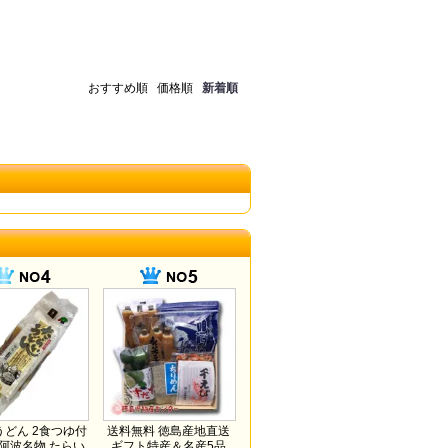
おすすめ順
価格順
新着順
どん 2食つゆ付
送料無料 徳島産地直送
 阿波名物 たらい
ギフト特産＆名産5品