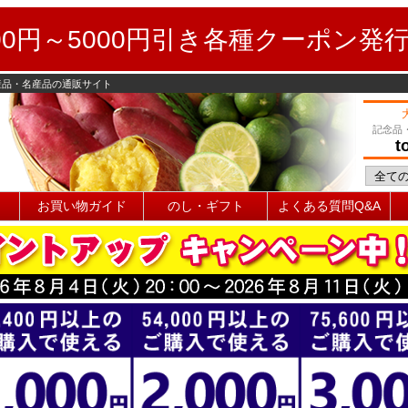
0円～5000円引き各種クーポン発
産品・名産品の通販サイト
記念品
t
お買い物ガイド
のし・ギフト
よくある質問Q&A