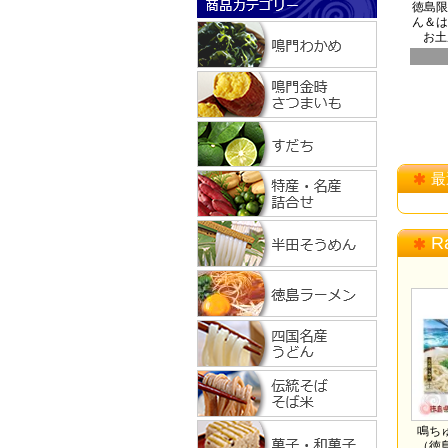
徳島限
ん＆は
お土
最
R
鳴ち
（徳