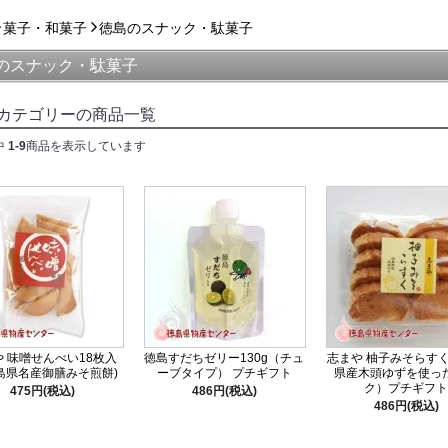
菓子・和菓子
徳島のスナック・駄菓子
のスナック・駄菓子
カテゴリーの商品一覧
中
1-9
商品を表示しています
 味噌せんべい18枚入
徳島すだちゼリー130g（チュ
志まや 柚子みそらす
島県名産御膳みそ煎餅)
ーブタイプ） プチギフト
県産木頭ゆずを使っ
ク）プチギフト
475円(税込)
486円(税込)
486円(税込)