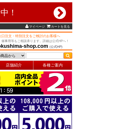
行中！
マイページ
カートを見る
大口注文・特別注文をご検討のお客様へ
・催事用等もご相談承ります。詳細は公式HPへ！
okushima-shop.com
(公式HP)
店舗紹介
各種ご案内