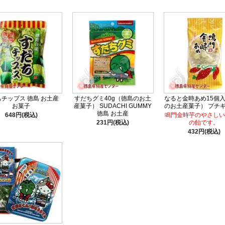
チップス 徳島 お土産
すだちグミ40g（徳島のお土
なると金時あめ15個
お菓子
産菓子） SUDACHI GUMMY
のお土産菓子） プ
徳島 お土産
648円(税込)
鳴門金時芋のやさしい
231円(税込)
の飴です。
432円(税込)