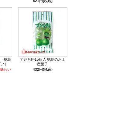
421円(税込)
入（徳島
すだち飴15個入 徳島のお土
チギフト
産菓子
味わい
432円(税込)