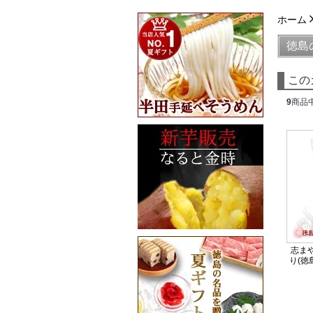
ホーム
徳島
この
9
商品
志まや
り(徳