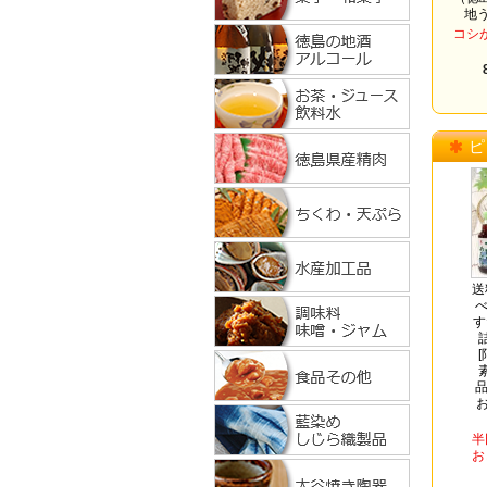
地
コシ
ピ
送
べ
す
品
お
半
お